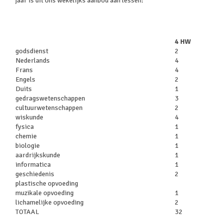
jaar is dit ons wekelijks aanbod aan lessen:
4 HW
godsdienst
2
Nederlands
4
Frans
4
Engels
2
Duits
1
gedragswetenschappen
3
cultuurwetenschappen
2
wiskunde
4
fysica
1
chemie
1
biologie
1
aardrijkskunde
1
informatica
1
geschiedenis
2
plastische opvoeding
muzikale opvoeding
1
lichamelijke opvoeding
2
TOTAAL
32