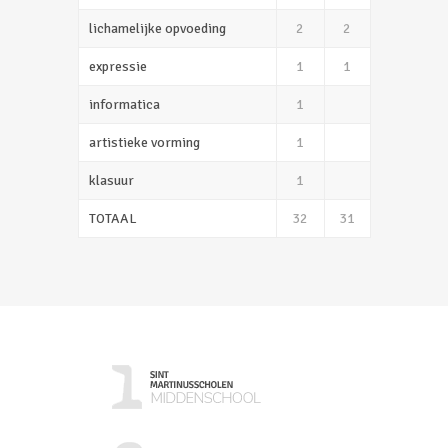
lichamelijke opvoeding
2
2
expressie
1
1
informatica
1
artistieke vorming
1
klasuur
1
TOTAAL
32
31