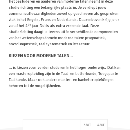
Het bestuderen en aanleren van moderne talen neemt in deze
studierichting een belangrijke plaats in. Je verdiept jouw
communicatievaardigheden zowel op geschreven als gesproken
vlak in het Engels, Frans en Nederlands. Daarenboven krijg je er
de
vanaf het 4
jaar Duits als extra vreemde taal. Deze
studierichting daagt je tevens uit in verschillende componenten
van het wetenschapsdomein moderne talen: pragmatiek,
sociolinguïstiek, taalsystematiek en literatuur.
KIEZEN VOOR MODERNE TALEN…
… is kiezen voor verder studeren in het hoger onderwijs. Dat kan
een masteropleiding zijn in de Taal- en Letterkunde, Toegepaste
Taalkunde. Maar ook andere master- en bacheloropleidingen
behoren tot de mogelijkheden.
3MT
4
MT