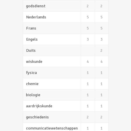
godsdienst
2
2
Nederlands
5
5
Frans
5
5
Engels
3
3
Duits
2
wiskunde
4
4
fysica
1
1
chemie
1
1
biologie
1
1
aardrijkskunde
1
1
geschiedenis
2
2
communicatiewetenschappen
1
1