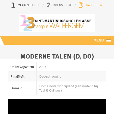
MIDDENSCHOOL
KOENSBORRE
WALFERGEM
MENU
MODERNE TALEN (D, DO)
Onderwijsvorm
ASO
Finaliteit
Doorstroming
Domeinoverschrijdend (aansluitend bij
Domein
Taal & Cultuur)