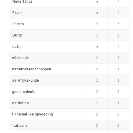
Nederlands
4
4
Frans
4
4
Engels
3
3
Duits
3
2
Latijn
4
4
wiskunde
2
3
natuurwetenschappen
2
1
aardrijkskunde
1
1
geschiedenis
2
2
esthetica
1
1
lichamelijke opvoeding
2
2
Italiaans
2
2