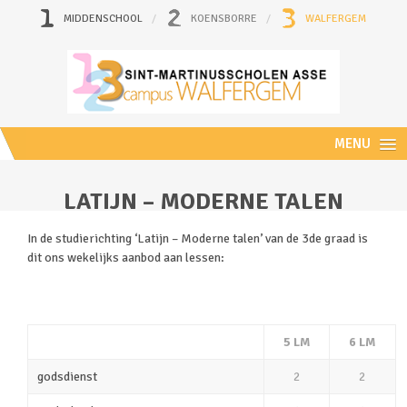
MIDDENSCHOOL
KOENSBORRE
WALFERGEM
MENU
LATIJN – MODERNE TALEN
In de studierichting ‘Latijn – Moderne talen’ van de 3de graad is
dit ons wekelijks aanbod aan lessen:
5 LM
6 LM
godsdienst
2
2